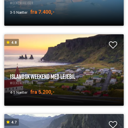
Weekendrejser
fra 7.400,-
3-5
Nætter
4.8
ISLANDSK WEEKEND MED LEJEBIL
Weekendrejser
fra 5.200,-
4-5
Nætter
4.7