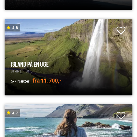
4.8
ISLAND PÅ EN UGE
Sommerferie
fra 11.700,-
5-7
Nætter
4.7