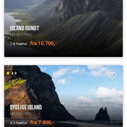
ISLAND RUNDT
Kør selv ferie
fra 10.700,-
7-8
Nætter
4.9
SYDLIGE ISLAND
Kør selv ferie
fra 7.400,-
4-5
Nætter