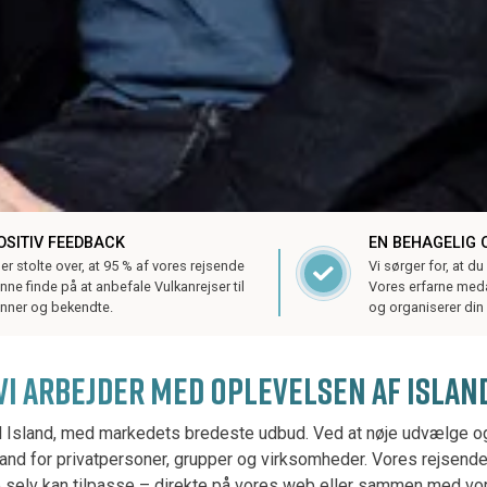
OSITIV FEEDBACK
EN BEHAGELIG 
 er stolte over, at 95 % af vores rejsende
Vi sørger for, at du
nne finde på at anbefale Vulkanrejser til
Vores erfarne med
nner og bekendte.
og organiserer din 
VI ARBEJDER MED OPLEVELSEN AF ISLAN
 til Island, med markedets bredeste udbud. Ved at nøje udvælge 
nd for privatpersoner, grupper og virksomheder. Vores rejsende
 selv kan tilpasse – direkte på vores web eller sammen med vo