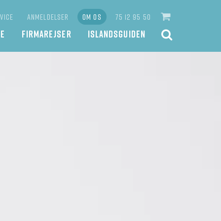
VICE
ANMELDELSER
OM OS
75 12 95 50
JE
FIRMAREJSER
ISLANDSGUIDEN
SØG