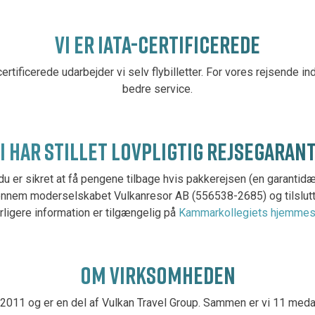
VI ER IATA-CERTIFICEREDE
certificerede udarbejder vi selv flybilletter. For vores rejsende i
bedre service.
I HAR STILLET LOVPLIGTIG REJSEGARAN
du er sikret at få pengene tilbage hvis pakkerejsen (en garantid
gennem moderselskabet Vulkanresor AB (556538-2685) og tilslutt
rligere information er tilgængelig på
Kammarkollegiets hjemmes
OM VIRKSOMHEDEN
i 2011 og er en del af Vulkan Travel Group. Sammen er vi 11 medar