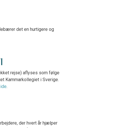
ndebærer det en hurtigere og
TI
ækket rejse) aflyses som følge
et Kammarkollegiet i Sverige.
ide
.
bejdere, der hvert år hjælper