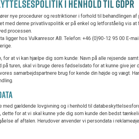
YTTELSESPOLITIK I HENHOLD TIL GDPR
 nye procedurer og restriktioner i forhold til behandlingen af
let med denne privatlivspolitik er på enkel og letforståelig vis at
g ved processen.
ta ligger hos Vulkanresor AB. Telefon: +46 (0)90-12 95 00 E-mai
erige.
 for at vi kan hjælpe dig som kunde: Navn på alle rejsende sa
 på turen, skal vi bruge deres fødselsdato for at kunne give jer 
ar vores samarbejdspartnere brug for kende din højde og vægt. Har
dling.
NDATA
med gældende lovgivning og i henhold til databeskyttelsesfo
dette for at vi skal kunne yde dig som kunde den bedst tænkel
dgåelse af aftalen. Herudover anvender vi persondata i reklameøj