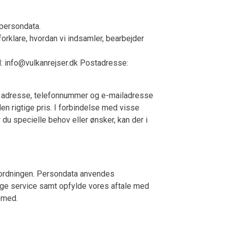
 persondata.
 forklare, hvordan vi indsamler, bearbejder
l:
info@vulkanrejser.dk
Postadresse:
mt adresse, telefonnummer og e-mailadresse
den rigtige pris. I forbindelse med visse
 du specielle behov eller ønsker, kan der i
rordningen. Persondata anvendes
ige service samt opfylde vores aftale med
emed.