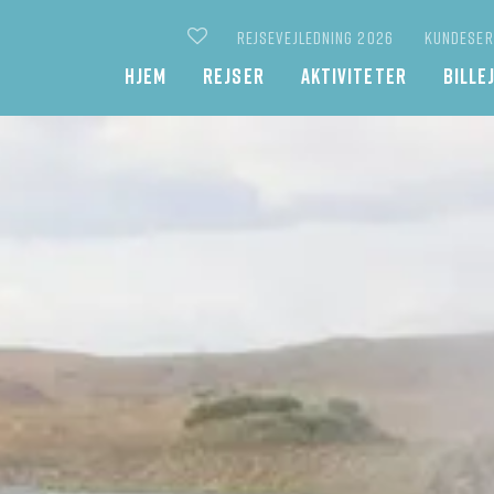
REJSEVEJLEDNING 2026
KUNDESER
Main
HJEM
REJSER
AKTIVITETER
BILLE
navigation