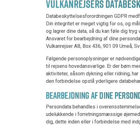
VULKANREJSERS DATABESK
Databeskyttelsesforordningen GDPR medfører
Din integritet er meget vigtig for os, og må
og lagrer dine data, så du kan føle dig try
Ansvaret for bearbejdning af dine personda
Vulkanrejser AB, Box 436, 901 09 Umeå, Sv
Følgende personoplysninger er nødvendige,
til rejsens hovedansvarlige. Er der børn med
aktiviteter, såsom dykning eller ridning, h
den forbindelse opstå yderligere databehan
BEARBEJDNING AF DINE PERSO
Persondata behandles i overensstemmelse 
udelukkende i forretningsmæssige øjemed, 
dig, dette inden eller i forbindelse med in