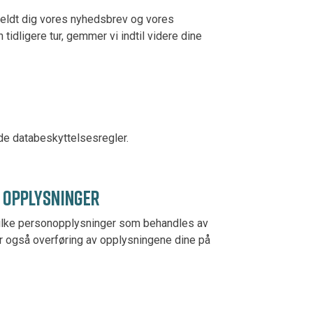
meldt dig vores nyhedsbrev og vores
idligere tur, gemmer vi indtil videre dine
nde databeskyttelsesregler.
V OPPLYSNINGER
 hvilke personopplysninger som behandles av
etar også overføring av opplysningene dine på