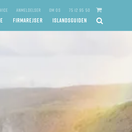
VICE
ANMELDELSER
OM OS
75 12 95 50
JE
FIRMAREJSER
ISLANDSGUIDEN
SØG