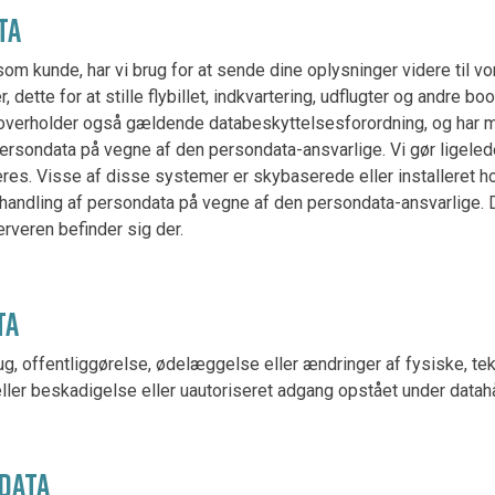
ATA
om kunde, har vi brug for at sende dine oplysninger videre til v
r, dette for at stille flybillet, indkvartering, udflugter og andre b
verholder også gældende databeskyttelsesforordning, og har me
ersondata på vegne af den persondata-ansvarlige. Vi gør ligelede
es. Visse af disse systemer er skybaserede eller installeret h
behandling af persondata på vegne af den persondata-ansvarlige. 
serveren befinder sig der.
TA
, offentliggørelse, ødelæggelse eller ændringer af fysiske, tekn
ab eller beskadigelse eller uautoriseret adgang opstået under data
NDATA