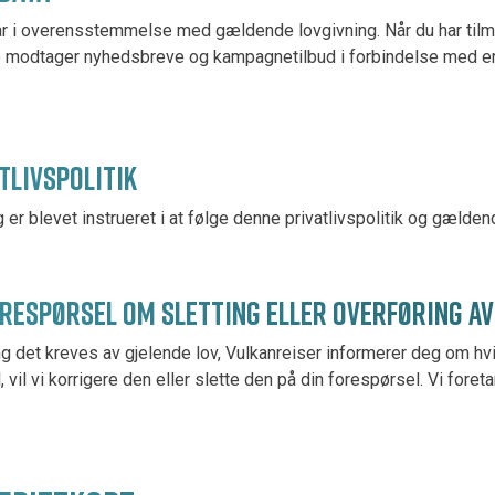
år i overensstemmelse med gældende lovgivning. Når du har til
de modtager nyhedsbreve og kampagnetilbud i forbindelse med en t
TLIVSPOLITIK
 er blevet instrueret i at følge denne privatlivspolitik og gælde
ORESPØRSEL OM SLETTING ELLER OVERFØRING A
ning det kreves av gjelende lov, Vulkanreiser informerer deg om
 vil vi korrigere den eller slette den på din forespørsel. Vi for