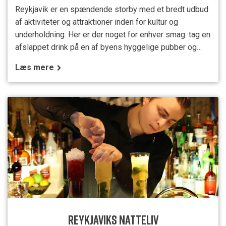
Reykjavik er en spændende storby med et bredt udbud
af aktiviteter og attraktioner inden for kultur og
underholdning. Her er der noget for enhver smag: tag en
afslappet drink på en af byens hyggelige pubber og
gode restauranter, eller mal byen rød på et af byens
Læs mere
diskoteker, hvor der er liv og glade dage til helt ud på
de små nattetimer. Er du mere til kulturelle oplevelser,
kan du udforske byens brede vifte af museer
REYKJAVIKS NATTELIV