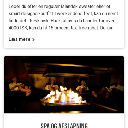
Leder du efter en regulær islandsk sweater eller et
smart designer-outfit til weekendens fest, kan du nemt
finde det i Reykjavik. Husk, at hvis du handler for over
4000 ISK, kan du få 15 procent tax-free rabat. Du kan
betale med kort stort set alle vegne, selv ved
Læs mere
pølsevognen. Laugavegur På Reykjaviks førende
butiksstrøg, Laugavegur, finder du alt fra små
genbrugsbutikker til eksklusive internationale
mærkevarer. Og
SPA OG AFSLAPNING