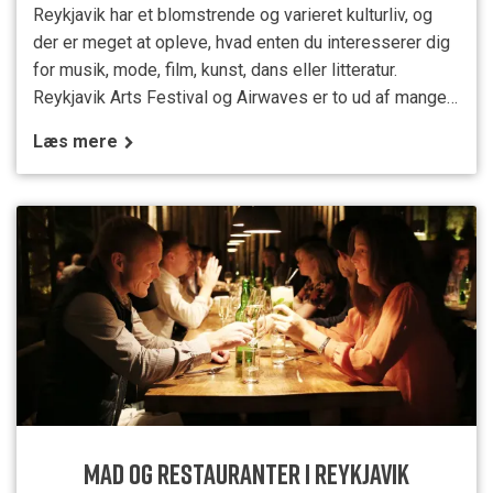
Reykjavik har et blomstrende og varieret kulturliv, og
der er meget at opleve, hvad enten du interesserer dig
for musik, mode, film, kunst, dans eller litteratur.
Reykjavik Arts Festival og Airwaves er to ud af mange
festivaler, som afholdes årligt og tiltrækker et
Læs mere
internationalt publikum. For yderligere oplysninger om
seværdigheder og aktiviteter se
&nbsp;www.visitreykjavik.is/events. De
engelsksprogede aviser The
MAD OG RESTAURANTER I REYKJAVIK