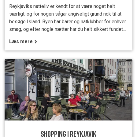
Reykjaviks natteliv er kendt for at være noget helt
særligt, og for nogen sågar angiveligt grund nok til at
besøge Island. Byen har barer og natklubber for enhver
smag, og efter nogle nætter har du helt sikkert fundet
dine egne favoritter. Det er ikke let at inddele
Læs mere
Reykjaviks beværtninger i kategorier. Mange barer
fungerer som caféer og restauranter om dagen og
konverteres til et fredeligt mødested om
eftermiddagen
SHOPPING I REYKJAVIK