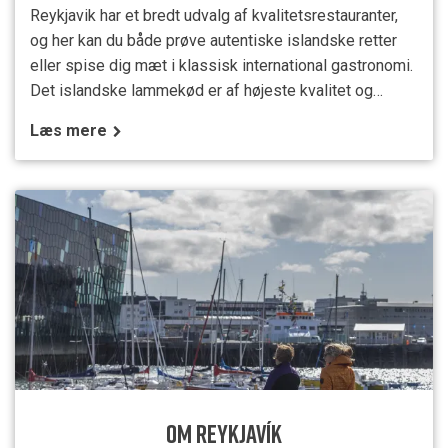
Reykjavik har et bredt udvalg af kvalitetsrestauranter,
og her kan du både prøve autentiske islandske retter
eller spise dig mæt i klassisk international gastronomi.
Det islandske lammekød er af højeste kvalitet og
kommer fra fritgående dyr, mens fiskene er fanget ud
Læs mere
for Islands kyst eller i en af øens elve. Stikker din
kulinariske interesse dybere end til bare at blive mæt,
bør du besøge den årlige Food and Fun
OM REYKJAVÍK