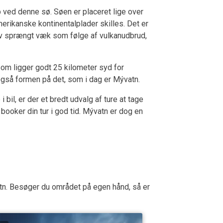
ved denne sø. Søen er placeret lige over
rikanske kontinentalplader skilles. Det er
lev sprængt væk som følge af vulkanudbrud,
som ligger godt 25 kilometer syd for
også formen på det, som i dag er Mývatn.
il, er der et bredt udvalg af ture at tage
ooker din tur i god tid. Mývatn er dog en
tn. Besøger du området på egen hånd, så er