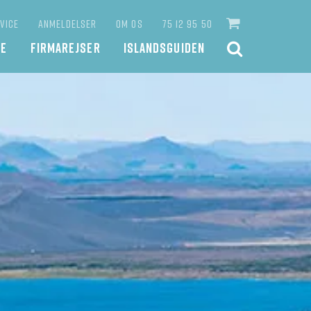
VICE
ANMELDELSER
OM OS
75 12 95 50
JE
FIRMAREJSER
ISLANDSGUIDEN
SØG