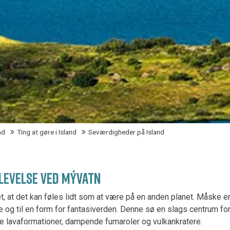
nd
Ting at gøre i Island
Seværdigheder på Island
LEVELSE VED MÝVATN
et, at det kan føles lidt som at være på en anden planet. Måske 
e og til en form for fantasiverden. Denne sø en slags centrum f
 lavaformationer, dampende fumaroler og vulkankratere.