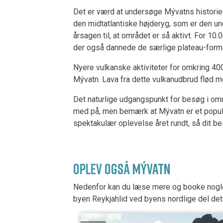
Det er værd at undersøge Mývatns historie
den midtatlantiske højderyg, som er den un
årsagen til, at området er så aktivt. For 
der også dannede de særlige plateau-formed
Nyere vulkanske aktiviteter for omkring 40
Mývatn. Lava fra dette vulkanudbrud flød 
Det naturlige udgangspunkt for besøg i områ
med på, men bemærk at Mývatn er et populær
spektakulær oplevelse året rundt, så dit be
OPLEV OGSÅ MÝVATN
Nedenfor kan du læse mere og booke nogle 
byen Reykjahlid ved byens nordlige del det