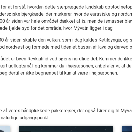
 for at forstå, hvordan dette særprægede landskab opstod netop 
dersøiske bjergkæde, der markerer, hvor de eurasiske og nordame
10.000 år siden var hele området dækket af is, men de ismasser b
e fjelde syd for det område, hvor Mývatn ligger i dag.
00 år siden skabte den vulkan, som i dag kaldes Ketildyngja, og 
mod nordvest og formede med tiden et bassin af lava og derved 
det er byen Reykjahlid ved søens nordlige del. Kommer du ikke i b
t udflugtsmål, og kommer du i højsæsonen, anbefaler vi, at du b
søg dertil er ikke begrænset til kun at være i højsæsonen.
af vores håndplukkede pakkerejser, der også fører dig til Mýva
 naturlige udgangspunkt.