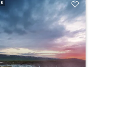
.8
SLAND RUNDT MED
NAEFELLSNES
r selv ferie
fra 14.600,-
0
Nætter