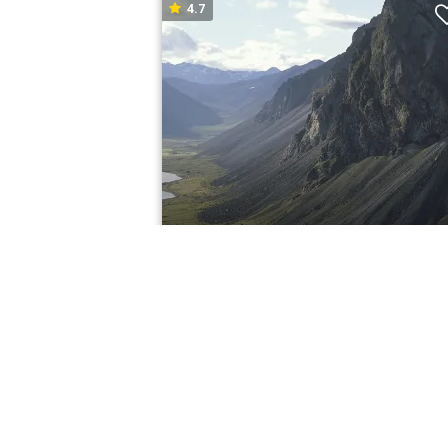
4.7
ISLAND RUNDT
Kør selv ferie
fra 10.700,-
7-8
Nætter