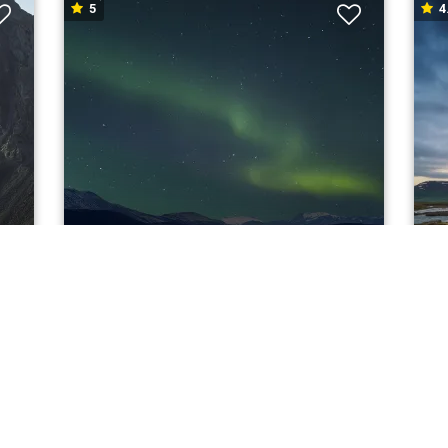
5
4
I
ISLAND RUNDT MED NORDLYS
S
Myvatn
Kø
fra 10.100,-
7
Nætter
1