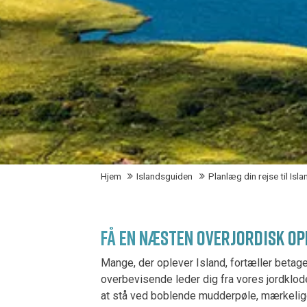
Hjem
Islandsguiden
Planlæg din rejse til Isla
FÅ EN NÆSTEN OVERJORDISK OP
Mange, der oplever Island, fortæller betag
overbevisende leder dig fra vores jordklod
at stå ved boblende mudderpøle, mærkelige