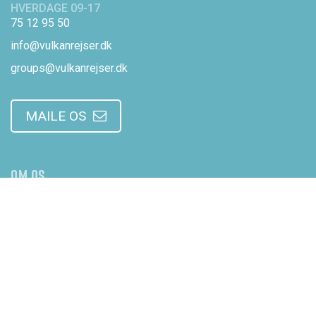
HVERDAGE 09-17
75 12 95 50
info@vulkanrejser.dk
groups@vulkanrejser.dk
MAILE OS
OM OS
Om Vulkanrejser
Vores personale
Anmeldelser Vulkanrejser
Integritet og sikkerhed