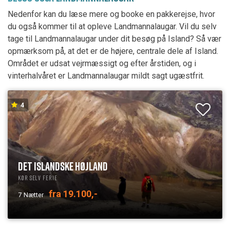
Nedenfor kan du læse mere og booke en pakkerejse, hvor
du også kommer til at opleve Landmannalaugar. Vil du selv
tage til Landmannalaugar under dit besøg på Island? Så vær
opmærksom på, at det er de højere, centrale dele af Island.
Området er udsat vejrmæssigt og efter årstiden, og i
vinterhalvåret er Landmannalaugar mildt sagt ugæstfrit.
4
DET ISLANDSKE HØJLAND
Kør selv ferie
fra 19.100,-
7
Nætter