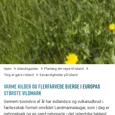
Hjem
Islandsguiden
Planlæg din rejse til Island
Ting at gøre i Island
Seværdigheder på Island
VARME KILDER OG FLERFARVEDE BJERGE I EUROPAS
STØRSTE VILDMARK
Gennem tusindvis af år har indlandsis og vulkanudbrud i
fællesskab formet området Landmannalaugar, som i dag er
nationalpark og en sand naturperle i det islandske højland.