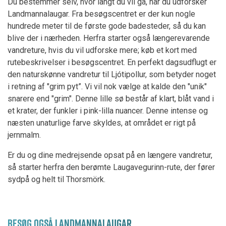
Du bestemmer selv, hvor langt du vil gå, når du udforsker
Landmannalaugar. Fra besøgscentret er der kun nogle
hundrede meter til de første gode badesteder, så du kan
blive der i nærheden. Herfra starter også længerevarende
vandreture, hvis du vil udforske mere; køb et kort med
rutebeskrivelser i besøgscentret. En perfekt dagsudflugt er
den naturskønne vandretur til Ljótipollur, som betyder noget
i retning af "grim pyt”. Vi vil nok vælge at kalde den "unik"
snarere end "grim". Denne lille sø består af klart, blåt vand i
et krater, der funkler i pink-lilla nuancer. Denne intense og
næsten unaturlige farve skyldes, at området er rigt på
jernmalm.
Er du og dine medrejsende opsat på en længere vandretur,
så starter herfra den berømte Laugavegurinn-rute, der fører
sydpå og helt til Thorsmörk.
BESØG OGSÅ LANDMANNALAUGAR