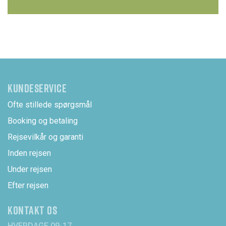
Om vinteren anbefaler vi varmt tøj, hue, handsker og
komfortable støvler. Medbring solbriller året rundt.
KUNDESERVICE
Ofte stillede spørgsmål
Booking og betaling
Rejsevilkår og garanti
Inden rejsen
Under rejsen
Efter rejsen
KONTAKT OS
HVERDAGE 09-17