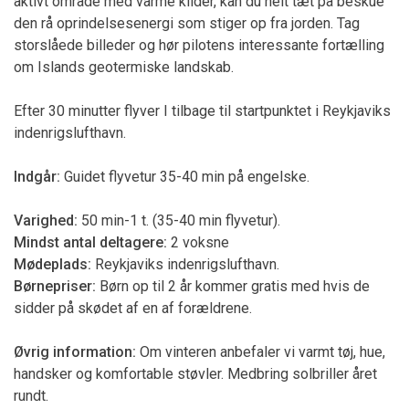
aktivt område med varme kilder, kan du helt tæt på beskue
den rå oprindelsesenergi som stiger op fra jorden. Tag
storslåede billeder og hør pilotens interessante fortælling
om Islands geotermiske landskab.
Efter 30 minutter flyver I tilbage til startpunktet i Reykjaviks
indenrigslufthavn.
Indgår:
Guidet flyvetur 35-40 min på engelske.
Varighed:
50 min-1 t. (35-40 min flyvetur).
Mindst antal deltagere:
2 voksne
Mødeplads:
Reykjaviks indenrigslufthavn.
Børnepriser:
Børn op til 2 år kommer gratis med hvis de
sidder på skødet af en af forældrene.
Øvrig information:
Om vinteren anbefaler vi varmt tøj, hue,
handsker og komfortable støvler. Medbring solbriller året
rundt.