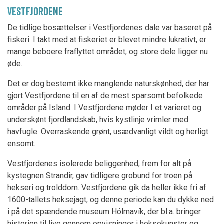
VESTFJORDENE
De tidlige bosættelser i Vestfjordenes dale var baseret på
fiskeri. I takt med at fiskeriet er blevet mindre lukrativt, er
mange beboere fraflyttet området, og store dele ligger nu
øde.
Det er dog bestemt ikke manglende naturskønhed, der har
gjort Vestfjordene til en af de mest sparsomt befolkede
områder på Island. I Vestfjordene møder I et varieret og
underskønt fjordlandskab, hvis kystlinje vrimler med
havfugle. Overraskende grønt, usædvanligt vildt og herligt
ensomt.
Vestfjordenes isolerede beliggenhed, frem for alt på
kystegnen Strandir, gav tidligere grobund for troen på
hekseri og trolddom. Vestfjordene gik da heller ikke fri af
1600-tallets heksejagt, og denne periode kan du dykke ned
i på det spændende museum Hólmavík, der bl.a. bringer
historien til live gennem opvisninger i heksekunster og