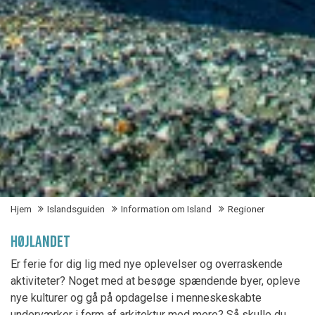
Hjem
Islandsguiden
Information om Island
Regioner
HØJLANDET
Er ferie for dig lig med nye oplevelser og overraskende
aktiviteter? Noget med at besøge spændende byer, opleve
nye kulturer og gå på opdagelse i menneskeskabte
underværker i form af arkitektur med mere? Så skulle du