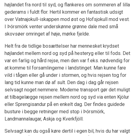
højlandet fra nord til syd, og flankeres om sommeren af lilla
gederams i fuldt flor. Hertil kommer en fantastisk udsigt
over Vatnajokull-iskappen mod øst og Hofsjokull mod vest.
I Þórsmörk venter underskønne grønne dale med små
skovsøer omringet af høje, mørke fjelde.
Helt fra de tidlige bosættelser har mennesket krydset
højlandet mellem nord og syd på hesteryg eller til fods. Det
var en farlig og hård rejse, men den var f.eks. nødvendig for
at komme til forsamlingerne i landstinget. Man kunne fare
vild i tågen eller gå under i stormen, og hvis rejsen tog for
lang tid kunne man dø af sult. Den dag i dag går rejsen
selvsagt noget nemmere. Moderne transport gør det muligt
at tilbagelægge rejsen mellem nord og syd via enten Kjölur
eller Sprengisandur på en enkelt dag. Der findes guidede
busture i begge retninger med stop i Þórsmörk,
Landmannalaugar, Askja og Kverkfjöll.
Selvsagt kan du også køre dertil i egen bil, hvis du har valgt