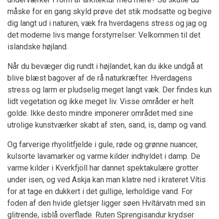
måske for en gang skyld prøve det stik modsatte og begive
dig langt ud i naturen, væk fra hverdagens stress og jag og
det moderne livs mange forstyrrelser: Velkommen til det
islandske højland.
Når du bevæger dig rundt i højlandet, kan du ikke undgå at
blive blæst bagover af de rå naturkræfter. Hverdagens
stress og larm er pludselig meget langt væk. Der findes kun
lidt vegetation og ikke meget liv. Visse områder er helt
golde. Ikke desto mindre imponerer området med sine
utrolige kunstværker skabt af sten, sand, is, damp og vand.
Og farverige rhyolitfjelde i gule, røde og grønne nuancer,
kulsorte lavamarker og varme kilder indhyldet i damp. De
varme kilder i Kverkfjöll har dannet spektakulære grotter
under isen, og ved Askja kan man klatre ned i krateret Vítis
for at tage en dukkert i det gullige, lerholdige vand. For
foden af den hvide gletsjer ligger søen Hvítárvatn med sin
glitrende, isblå overflade. Ruten Sprengisandur krydser