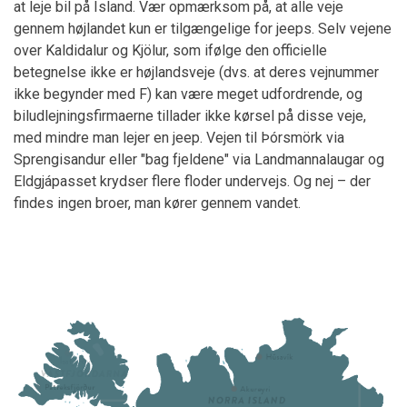
at leje bil på Island. Vær opmærksom på, at alle veje
gennem højlandet kun er tilgængelige for jeeps. Selv vejene
over Kaldidalur og Kjölur, som ifølge den officielle
betegnelse ikke er højlandsveje (dvs. at deres vejnummer
ikke begynder med F) kan være meget udfordrende, og
biludlejningsfirmaerne tillader ikke kørsel på disse veje,
med mindre man lejer en jeep. Vejen til Þórsmörk via
Sprengisandur eller "bag fjeldene" via Landmannalaugar og
Eldgjápasset krydser flere floder undervejs. Og nej – der
findes ingen broer, man kører gennem vandet.