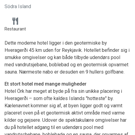
Södra Island
Restaurant
Dette moderne hotel ligger i den geotermiske by
Hveragerði 45 km uden for Reykjavik. Hotellet befinder sig i
smukke omgivelser og kan både tilbyde udendørs pool
med vandrutsjebane, boblebad og en geotermisk opvarmet
sauna. Nærmeste nabo er desuden en 9 hullers golfbane.
Et stort hotel med mange muligheder
Hotel Örk har meget at byde på fra sin unikke placering i
Hveragerði – som ofte kaldes Islands "hotteste" by.
Kælenavnet kommer sig af, at byen ligger godt og varmt
placeret oven på et geotermisk aktivt område med varme
kilder og gejsere. Udover de spektakulære omgivelser har
du på hotellet adgang til en udendørs pool med
vandrutschebane, boblebade og en sauna, der opvarmes af