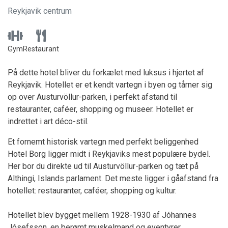
Reykjavik centrum
Gym
Restaurant
På dette hotel bliver du forkælet med luksus i hjertet af
Reykjavik. Hotellet er et kendt vartegn i byen og tårner sig
op over Austurvöllur-parken, i perfekt afstand til
restauranter, caféer, shopping og museer. Hotellet er
indrettet i art déco-stil.
Et fornemt historisk vartegn med perfekt beliggenhed
Hotel Borg ligger midt i Reykjaviks mest populære bydel.
Her bor du direkte ud til Austurvöllur-parken og tæt på
Althingi, Islands parlament. Det meste ligger i gåafstand fra
hotellet: restauranter, caféer, shopping og kultur.
Hotellet blev bygget mellem 1928-1930 af Jóhannes
Jósefsson, en berømt muskelmand og eventyrer.