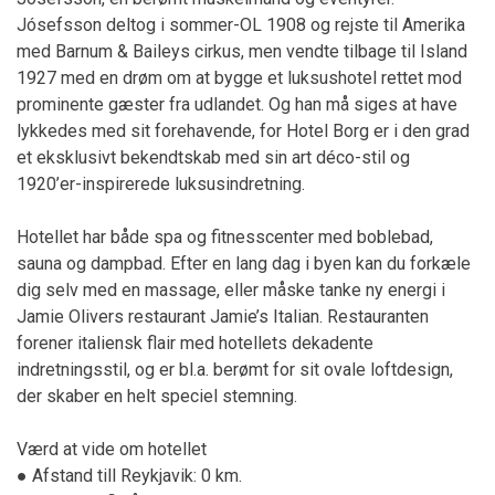
Jósefsson deltog i sommer-OL 1908 og rejste til Amerika
med Barnum & Baileys cirkus, men vendte tilbage til Island
1927 med en drøm om at bygge et luksushotel rettet mod
prominente gæster fra udlandet. Og han må siges at have
lykkedes med sit forehavende, for Hotel Borg er i den grad
et eksklusivt bekendtskab med sin art déco-stil og
1920’er-inspirerede luksusindretning.
Hotellet har både spa og fitnesscenter med boblebad,
sauna og dampbad. Efter en lang dag i byen kan du forkæle
dig selv med en massage, eller måske tanke ny energi i
Jamie Olivers restaurant Jamie’s Italian. Restauranten
forener italiensk flair med hotellets dekadente
indretningsstil, og er bl.a. berømt for sit ovale loftdesign,
der skaber en helt speciel stemning.
Værd at vide om hotellet
● Afstand till Reykjavik: 0 km.