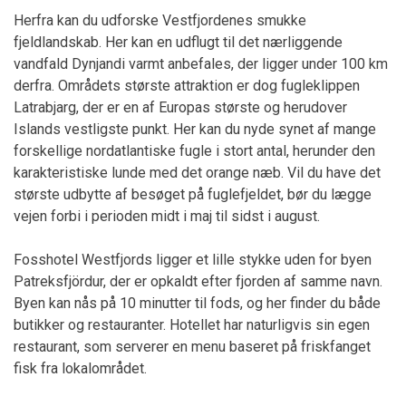
Herfra kan du udforske Vestfjordenes smukke
fjeldlandskab. Her kan en udflugt til det nærliggende
vandfald Dynjandi varmt anbefales, der ligger under 100 km
derfra. Områdets største attraktion er dog fugleklippen
Latrabjarg, der er en af Europas største og herudover
Islands vestligste punkt. Her kan du nyde synet af mange
forskellige nordatlantiske fugle i stort antal, herunder den
karakteristiske lunde med det orange næb. Vil du have det
største udbytte af besøget på fuglefjeldet, bør du lægge
vejen forbi i perioden midt i maj til sidst i august.
Fosshotel Westfjords ligger et lille stykke uden for byen
Patreksfjördur, der er opkaldt efter fjorden af samme navn.
Byen kan nås på 10 minutter til fods, og her finder du både
butikker og restauranter. Hotellet har naturligvis sin egen
restaurant, som serverer en menu baseret på friskfanget
fisk fra lokalområdet.