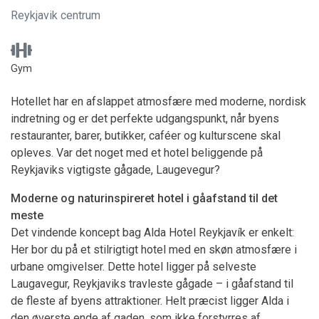
Reykjavik centrum
Gym
Hotellet har en afslappet atmosfære med moderne, nordisk
indretning og er det perfekte udgangspunkt, når byens
restauranter, barer, butikker, caféer og kulturscene skal
opleves. Var det noget med et hotel beliggende på
Reykjaviks vigtigste gågade, Laugevegur?
Moderne og naturinspireret hotel i gåafstand til det
meste
Det vindende koncept bag Alda Hotel Reykjavík er enkelt:
Her bor du på et stilrigtigt hotel med en skøn atmosfære i
urbane omgivelser. Dette hotel ligger på selveste
Laugavegur, Reykjaviks travleste gågade – i gåafstand til
de fleste af byens attraktioner. Helt præcist ligger Alda i
den øverste ende af gaden, som ikke forstyrres af