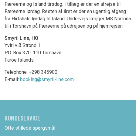
Færøerne og Island tirsdag. I tillæg er der en afrejse til
Færøerne lørdag. Resten af året er der en ugentlig afgang
fra Hirtshals lørdag til Island. Undervejs lægger MS Norröna
til i Tórshavn på Færøerne på udrejsen og på hjemrejsen.
Smyril Line, HQ
Yviri við Strond 1
P.O. Box 370, 110 Tórshavn
Faroe Islands
Telephone: +298 345900
E-mail:
booking@smyril-line.com
KUNDESERVICE
Ofte stillede spørgsmål