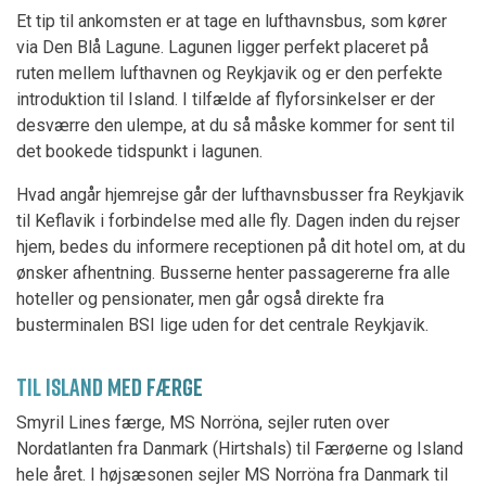
Et tip til ankomsten er at tage en lufthavnsbus, som kører
via Den Blå Lagune. Lagunen ligger perfekt placeret på
ruten mellem lufthavnen og Reykjavik og er den perfekte
introduktion til Island. I tilfælde af flyforsinkelser er der
desværre den ulempe, at du så måske kommer for sent til
det bookede tidspunkt i lagunen.
Hvad angår hjemrejse går der lufthavnsbusser fra Reykjavik
til Keflavik i forbindelse med alle fly. Dagen inden du rejser
hjem, bedes du informere receptionen på dit hotel om, at du
ønsker afhentning. Busserne henter passagererne fra alle
hoteller og pensionater, men går også direkte fra
busterminalen BSI lige uden for det centrale Reykjavik.
TIL ISLAND MED FÆRGE
Smyril Lines færge, MS Norröna, sejler ruten over
Nordatlanten fra Danmark (Hirtshals) til Færøerne og Island
hele året. I højsæsonen sejler MS Norröna fra Danmark til