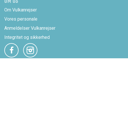
OM OS
Om Vulkanrejser
Vores personale
Anmeldelser Vulkanrejser
Integritet og sikkerhed
ADRESSE
Vulkanrejser
Rosenørns Allé 31, 2.
DK-1970 Frederiksberg C
Kun administrativ adresse.
MIN SIDE
Se og betal din booking