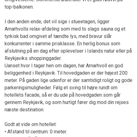
top-balkonen.
I den anden ende, det vil sige i stueetagen, ligger
Arnarhvolls relax-afdeling som med to slags sauna og et
tyrkisk bad omgivet af tændte lys, med bravur slår
konkurrenter i samme prisklasse. En herlig bonus som
afslutning på en dag efter oplevelser i Islands natur eller på
Reykjaviks shoppinggader.
Uanset hvor I tager hen om dagen, har Arnarhvoll en god
beliggenhed i Reykjavik. Til hovedgaden er der højest 200
meter. På gaden lige udenfor er der samtidigt roligt og gode
parkeringsmuligheder. Følg et sving til højre rundt om
hotellets facade, så er du ude på hovedgaden som går
gennem Reykjavik, og som hurtigt fører dig mod din rejses
næste destination.
Godt at vide om hotellet:
• Afstand til centrum: 0 meter.