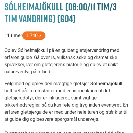
SÓLHEIMAJÖKULL (08:00/11 TIM/3
TIM VANDRING) (G04)
11 timer
1.740 ,-
Oplev Sólheimajökull på en guidet gletsjervandring med
erfaren guide. Gå over is, vulkansk aske og dramatiske
sprækker, lær om gletsjerens historie og oplev et unikt
natureventyr på Island.
Følg med og oplev den mægtige gletsjer
Sólheimajökull
helt tæt på. Turen starter med en introduktion til det
gletsjerudstyr, der er inkluderet, samt vigtige
sikkerhedsregler, så du kan føle dig tryg inden eventyret. En
erfaren gletsjerguide er med under hele turen og står klar til
at guide dig og besvare spørgsmål undervejs.