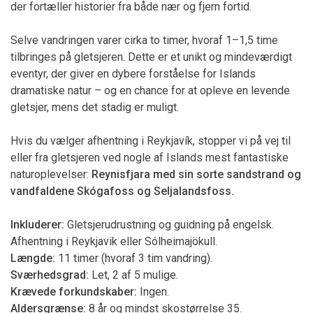
der fortæller historier fra både nær og fjern fortid.
Selve vandringen varer cirka to timer, hvoraf 1–1,5 time
tilbringes på gletsjeren. Dette er et unikt og mindeværdigt
eventyr, der giver en dybere forståelse for Islands
dramatiske natur – og en chance for at opleve en levende
gletsjer, mens det stadig er muligt.
Hvis du vælger afhentning i Reykjavík, stopper vi på vej til
eller fra gletsjeren ved nogle af Islands mest fantastiske
naturoplevelser:
Reynisfjara med sin sorte sandstrand og
vandfaldene Skógafoss og Seljalandsfoss.
Inkluderer:
Gletsjerudrustning og guidning på engelsk.
Afhentning i Reykjavik eller Sólheimajökull.
Længde:
11 timer (hvoraf 3 tim vandring).
Sværhedsgrad:
Let, 2 af 5 mulige.
Krævede forkundskaber:
Ingen.
Aldersgrænse:
8 år og mindst skostørrelse 35.