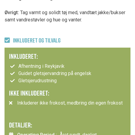
Øvrigt:
Tag varmt og solidt tøj med, vandtæt jakke/bukser
samt vandrestøvler og hue og vanter.
INKLUDERET OG TILVALG
INKLUDERET:
Afhentning i Reykjavik
Guidet gletsjervandring på engelsk
Gletsjerudrustning
IKKE INKLUDERET:
Inkluderer ikke frokost, medbring din egen frokost
DETALJER:
Operating Period :
Året rundt, dagligt