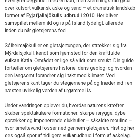
Eventyret begynder med en kort, men stemningsfuld gåtur
over kulsort vulkansk aske og sand – et dramatisk landskab
formet af
Eyjafjallajökulls udbrud i 2010
. Her bliver
samspillet mellem ild og is på Island tydeligt, allerede
inden du når gletsjerens fod.
Sólheimajökull er en gletsjertungen, der strækker sig fra
Mýrdalsjökull, kendt som hjemsted for den kraftfulde
vulkan Katla
. Området er lige så vildt som smukt. Din guide
fortæller om gletsjerens historie, dens geologi og hvordan
den langsomt forandrer sig i takt med klimaet. Ved
gletsjerens kant tager du stegjernene på og træder ind i en
næsten uvirkelig verden af urgammel is.
Under vandringen oplever du, hvordan naturens kræfter
skaber spektakulære formationer: skarpe isrygge, dybe
sprækker og imponerende slukhuller – såkaldte moulins –
hvor smeltevand fosser ned gennem gletsjeren. Hist og her
ses også spor af tidligere vulkanudbrud i form af askelag,