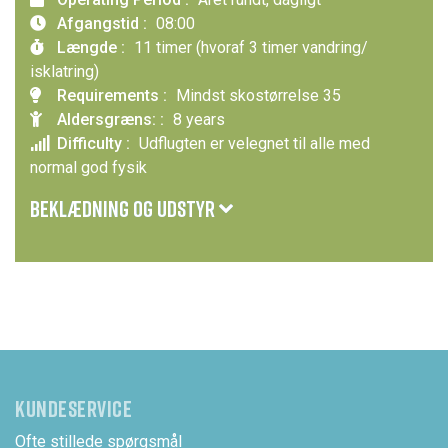
Afgangstid :
08:00
Længde :
11 timer (hvoraf 3 timer vandring/
isklatring)
Requirements :
Mindst skostørrelse 35
Aldersgræns: :
8 years
Difficulty :
Udflugten er velegnet til alle med
normal god fysik
BEKLÆDNING OG UDSTYR
Tag varmt og solidt tøj med, vandtæt jakke/bukser samt
vandrestøvler og hue og vanter
KUNDESERVICE
Ofte stillede spørgsmål